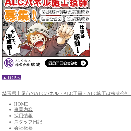
▲TOPへ
埼玉県上尾市のALCパネル・ALC工事・ALC施工は株式会社
HOME
事業内容
採用情報
スタッフ日記
会社概要