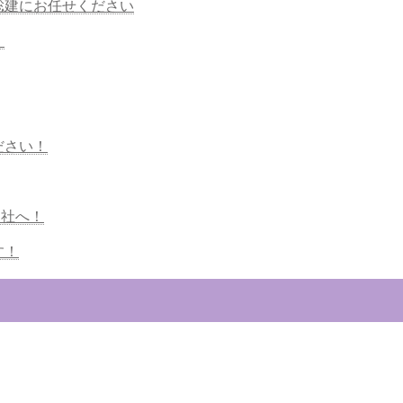
聡建にお任せください
！
ださい！
当社へ！
す！