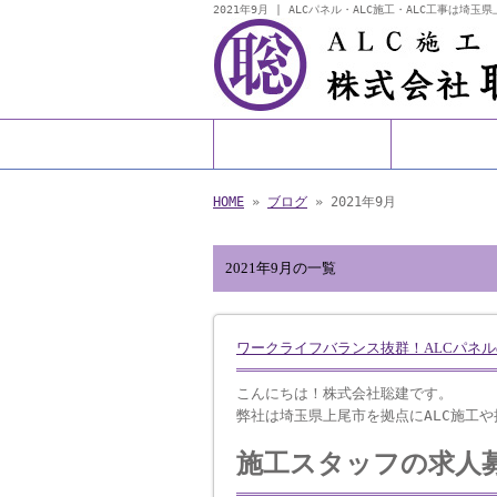
2021年9月 | ALCパネル・ALC施工・ALC工事は埼
HOME
事業内
HOME
»
ブログ
» 2021年9月
2021年9月の一覧
ワークライフバランス抜群！ALCパネ
こんにちは！株式会社聡建です。
弊社は埼玉県上尾市を拠点にALC施工
施工スタッフの求人