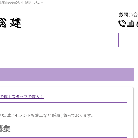
玉県上尾市の株式会社 聡建｜求人中
容
採用情報
スタッフ日記
ルの施工スタッフの求人！
や押出成形セメント板施工などを請け負っております。
募集